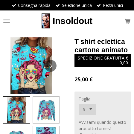
Consegna rapida
Selezione unica
Pezzi unici
Vai
al
contenuto
Insoldout
principale
T shirt eclettica
cartone animato
SPEDIZIONE GRATUITA €
0,00
25,00 €
Taglia
Avvisami quando questo
prodotto tornerà