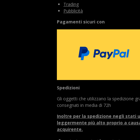
:
Trading
o
4
Pubblicità
.
5
Pagamenti sicuri con
s
t
e
l
l
e
Spedizioni
Gli oggetti che utilizzano la spedizione 
consegnati in media di 72h
Inoltre per la spedizione negli stati
leggermente più alto proprio a causa
acquirente.