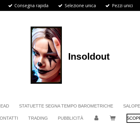
Consegna rapida
Selezione unica
Pezzi unici
Insoldout
HEAD
STATUETTE SEGNA TEMPO BAROMETRICHE
SALOPE
ONTATTI
TRADING
PUBBLICITÀ
SCOPR