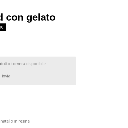
d con gelato
00
otto tornerà disponibile.
Invia
natello in resina