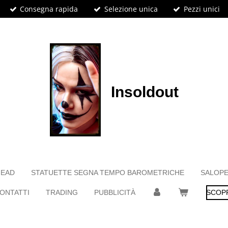
Consegna rapida
Selezione unica
Pezzi unici
Insoldout
HEAD
STATUETTE SEGNA TEMPO BAROMETRICHE
SALOPE
ONTATTI
TRADING
PUBBLICITÀ
SCOPR