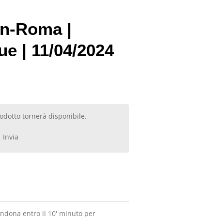
an-Roma |
ue | 11/04/2024
dotto tornerà disponibile.
Invia
ndona entro il 10' minuto per