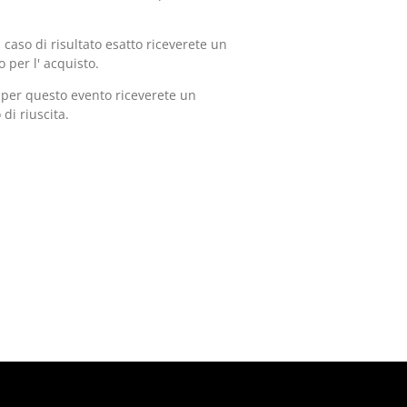
caso di risultato esatto riceverete un
 per l' acquisto.
o per questo evento riceverete un
di riuscita.