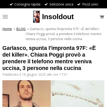
Consegna rapida
Selezione unica
Pezzi unici
Vai
al
contenuto
Insoldout
principale
Home
»
BLOG
»
Garlasco, spunta l’impronta 97F: «È del killer».
Chiara Poggi provò a prendere il telefono mentre
veniva uccisa, 3 persone nella cucina
Garlasco, spunta l’impronta 97F: «È
del killer». Chiara Poggi provò a
prendere il telefono mentre veniva
uccisa, 3 persone nella cucina
Pubblicato il 18 giugno 2025 alle ore 17:51