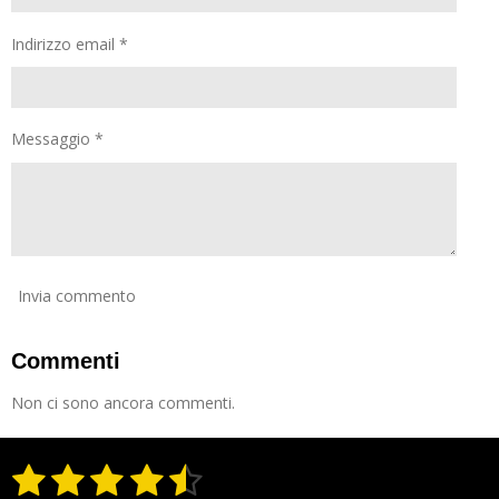
Indirizzo email *
Messaggio *
Invia commento
Commenti
Non ci sono ancora commenti.
1
2
3
4
5
I
V
n
a