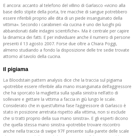
E ancora: accanto al telefono del villino di Garlasco «vicino alla
base dello stipite della porta, tre macchie di sangue potrebbero
essere riferibili proprio alle dita di un piede insanguinato della
vittima». Secondo i carabinieri «la cucina è uno dei luoghi più
abbandonati dalle indagini scientifiche». Ma è centrale per capire
la dinamica dei fatti. E per individuare anche il numero di persone
presenti il 13 agosto 2007. Forse due oltre a Chiara Poggi,
almeno studiando a fondo la disposizione delle tre sedie trovate
attorno al tavolo della cucina.
Il pigiama
La Bloodstain pattern analysis dice che la traccia sul pigiama
«potrebbe essere riferibile alla mano insanguinata dell’aggressore
che ha sporcato la maglietta sulla spalla sinistra nell’atto di
sollevare e gettare la vittima a faccia in giù lungo le scale.
Considerato che in quest’ultima fase l’aggressore di Garlasco è
stato in posizione arretrata rispetto alla vittima, non si esclude
che si tratti proprio della sua mano sinistra». E gli esperti dicono
che quella stessa mano sinistra «potrebbe trovare riscontro
anche nella traccia di swipe 97F presente sulla parete delle scale