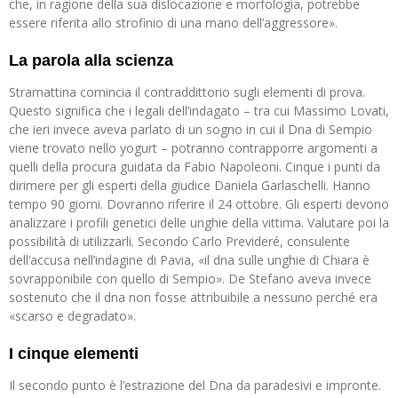
che, in ragione della sua dislocazione e morfologia, potrebbe
essere riferita allo strofinio di una mano dell’aggressore».
La parola alla scienza
Stramattina comincia il contraddittorio sugli elementi di prova.
Questo significa che i legali dell’indagato – tra cui Massimo Lovati,
che ieri invece aveva parlato di un sogno in cui il Dna di Sempio
viene trovato nello yogurt – potranno contrapporre argomenti a
quelli della procura guidata da Fabio Napoleoni. Cinque i punti da
dirimere per gli esperti della giudice Daniela Garlaschelli. Hanno
tempo 90 giorni. Dovranno riferire il 24 ottobre. Gli esperti devono
analizzare i profili genetici delle unghie della vittima. Valutare poi la
possibilità di utilizzarli. Secondo Carlo Previderé, consulente
dell’accusa nell’indagine di Pavia, «il dna sulle unghie di Chiara è
sovrapponibile con quello di Sempio». De Stefano aveva invece
sostenuto che il dna non fosse attribuibile a nessuno perché era
«scarso e degradato».
I cinque elementi
Il secondo punto è l’estrazione del Dna da paradesivi e impronte.