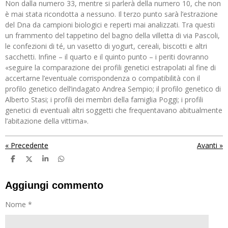
Non dalla numero 33, mentre si parlerà della numero 10, che non
è mai stata ricondotta a nessuno. Il terzo punto sarà l’estrazione
del Dna da campioni biologici e reperti mai analizzati. Tra questi
un frammento del tappetino del bagno della villetta di via Pascoli,
le confezioni di té, un vasetto di yogurt, cereali, biscotti e altri
sacchetti. Infine – il quarto e il quinto punto – i periti dovranno
«seguire la comparazione dei profili genetici estrapolati al fine di
accertarne l’eventuale corrispondenza o compatibilità con il
profilo genetico dell’indagato Andrea Sempio; il profilo genetico di
Alberto Stasi; i profili dei membri della famiglia Poggi; i profili
genetici di eventuali altri soggetti che frequentavano abitualmente
l’abitazione della vittima».
«
Precedente
Avanti
»
C
C
C
C
o
o
o
o
n
n
n
n
d
d
d
d
Aggiungi commento
i
i
i
i
v
v
v
v
Nome *
i
i
i
i
d
d
d
d
i
i
i
i